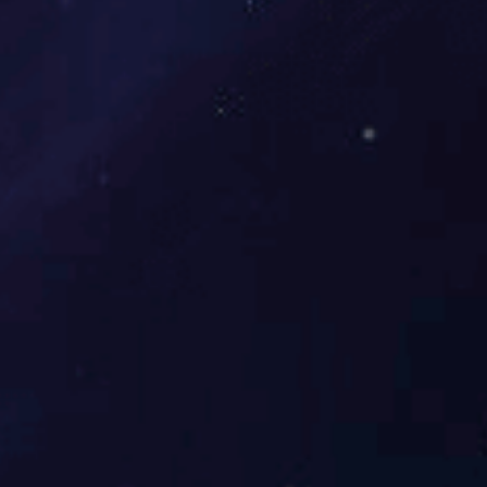
一体化优势。在云 外，
构建安全资源池与态势
感知平台之间的“云-网-
端”联动体系，从而真正
的实现安全闭环。
快速响应
结合安全设备之间、安
全设备和安全人工服务
之间的智能联动，可 构
建安全事件快速响应机
制。依托人机共智的快