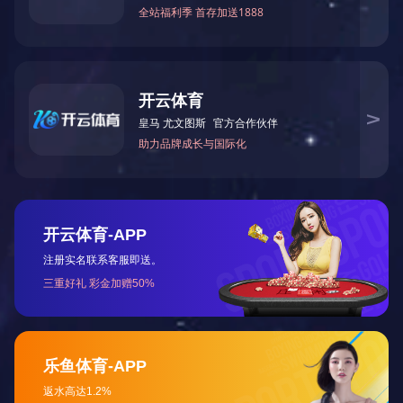
020-87566596
解决方案
您现在的位置：
首页
/
关于BOSS
/
安全云解决方案
解决方案
全部分类


安全云解决方案