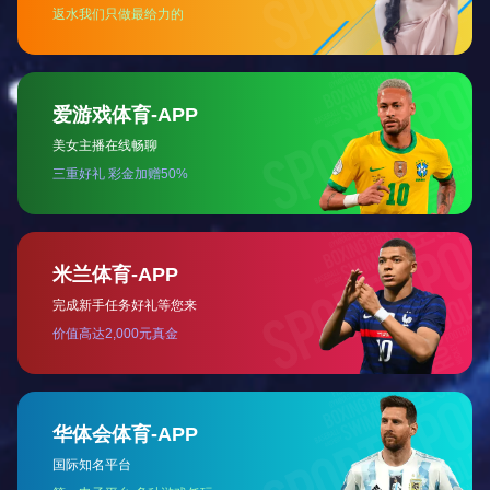
分类：
解决方案
发布时间：
2022-07-29 15:49:45
访问量：
0
概要:
概要:
详情
风险与挑战
云计算安全解决方案
云计算安全全景
下一代防火墙构建云管理平面与业务平面、虚拟机与宿主机、
不同安全级别的等保业务区、不同用户的虚拟网络以及虚拟机