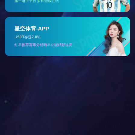
微隔 离五个层面的网络隔离。基于下一代防火墙、应用交
付、上网行为管理等构建边界立体防御体系，VPN网关构建
安全接入平台，堡 垒机、日志审计保障云管理平台运维安
全。
智能联动
构建从云内到云外，从
安全设备到安全服务的
多层次联动机制。在云
内，构建 安全资源池管
理平台与虚拟安全组件
之间的联动机制，发挥